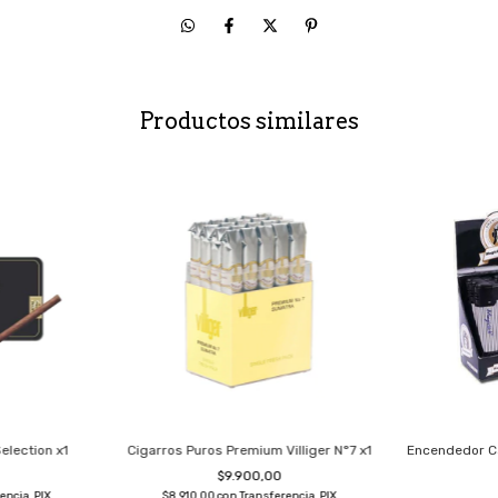
Productos similares
election x1
Cigarros Puros Premium Villiger N°7 x1
Encendedor Ca
$9.900,00
encia, PIX
$8.910,00
con
Transferencia, PIX