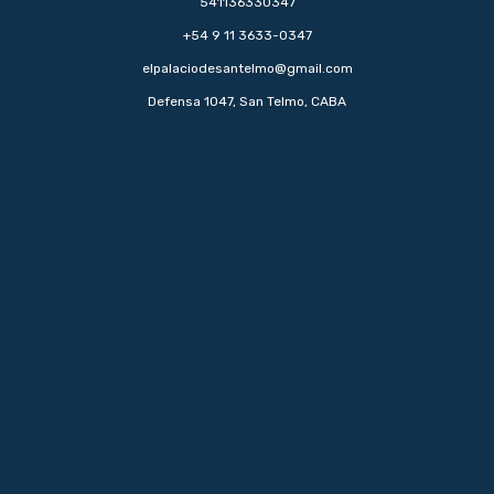
541136330347
+54 9 11 3633-0347
elpalaciodesantelmo@gmail.com
Defensa 1047, San Telmo, CABA