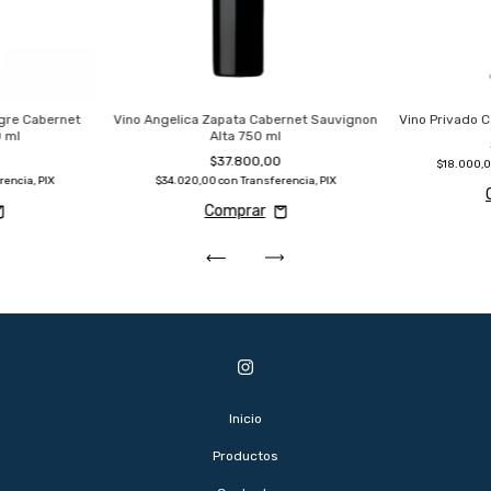
ngre Cabernet
Vino Angelica Zapata Cabernet Sauvignon
Vino Privado 
 ml
Alta 750 ml
0
$37.800,00
$18.000,
rencia, PIX
$34.020,00
con
Transferencia, PIX
Inicio
Productos