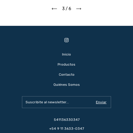
3
/
6
Inicio
Productos
Contacto
Quiénes Somos
541136330347
+54 9 11 3633-0347